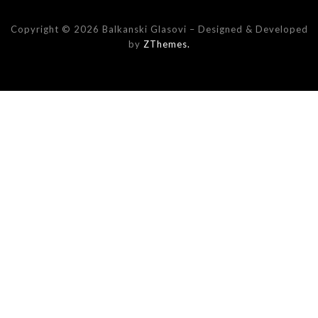
Copyright © 2026 Balkanski Glasovi
–
Designed & Developed
by
ZThemes.