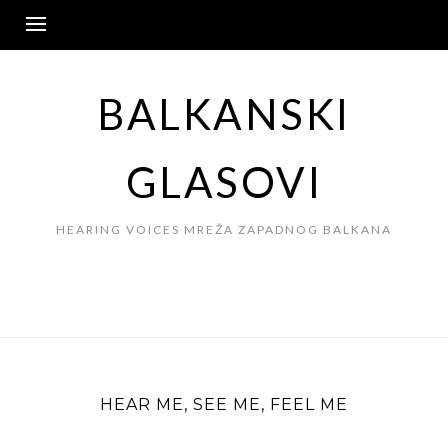
Skip
to
content
BALKANSKI
GLASOVI
HEARING VOICES MREŽA ZAPADNOG BALKANA
HEAR ME, SEE ME, FEEL ME