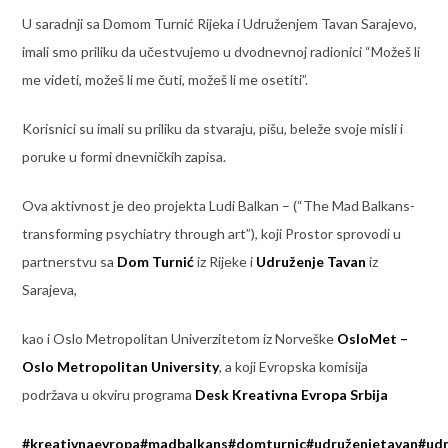
U saradnji sa Domom Turnić Rijeka i Udruženjem Tavan Sarajevo,
imali smo priliku da učestvujemo u dvodnevnoj radionici “Možeš li
me videti, možeš li me čuti, možeš li me osetiti”.
Korisnici su imali su priliku da stvaraju, pišu, beleže svoje misli i
poruke u formi dnevničkih zapisa.
Ova aktivnost je deo projekta Ludi Balkan – (“The Mad Balkans-
transforming psychiatry through art”), koji Prostor sprovodi u
partnerstvu sa
Dom Turnić
iz Rijeke i
Udruženje Tavan
iz
Sarajeva,
kao i
Oslo Metropolitan Univerzitetom iz Norveške
OsloMet –
Oslo Metropolitan University
, a koji Evropska komisija
podržava u okviru programa
Desk Kreativna Evropa Srbija
#kreativnaevropa
#madbalkans
#domturnic
#udruženjetavan
#udr