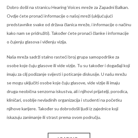
Dobro došli na stranicu Hearing Voices mreže za Zapadni Balkan.
Ovdje ćete pronaći informacije o našoj mreži (ukljućujući
predstavnike svake od država članica mreže, i informacije o načinu
kako nam se pridružiti). Također ćete pronaći članke i informacije
o čujenju glasova i viđenju vizija.
Naša mreža sadrži stalno rasteći broj grupa samopodrške za
osobe koje čuju glasove ili vide vizije. Tu su također i događaji koji
imaju za cilj podizanje svijesti i poticanje diskusije. U našu mrežu
se mogu uključiti osobe koje čuju glasove, vide vizije ili imaju
druga neobična senzorna iskustva, ali i njihovi prijatelji, porodica,
kliničari, osoblje nevladinih organizacija i studenti na početku
njihove karijere. Također su dobrodošli ljudi iz zajednice koji
iskazuju zanimanje ili strast prema ovom području.